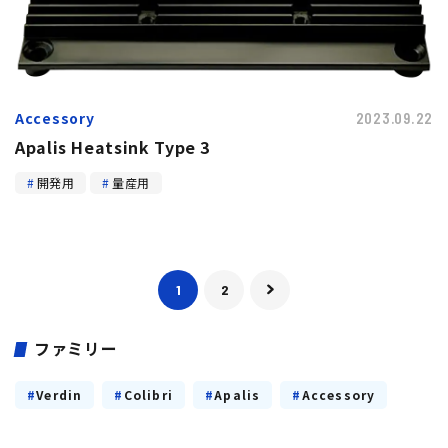
Accessory
2023.09.22
Apalis Heatsink Type 3
開発用
量産用
1
2
ファミリー
Verdin
Colibri
Apalis
Accessory