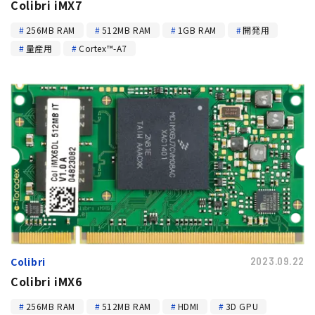
Colibri iMX7
256MB RAM
512MB RAM
1GB RAM
開発用
量産用
Cortex™-A7
Colibri
2023.09.22
Colibri iMX6
256MB RAM
512MB RAM
HDMI
3D GPU