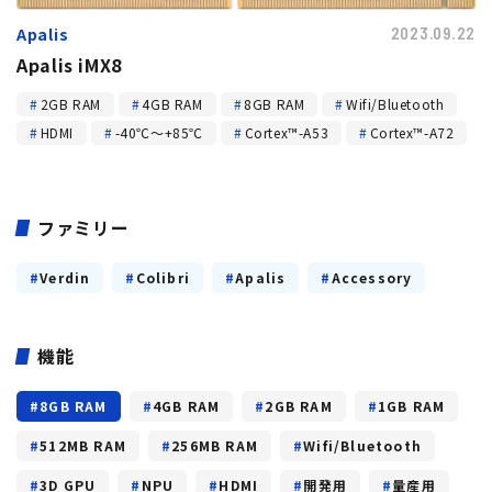
Apalis
2023.09.22
Apalis iMX8
2GB RAM
4GB RAM
8GB RAM
Wifi/Bluetooth
HDMI
-40℃～+85℃
Cortex™-A53
Cortex™-A72
ファミリー
Verdin
Colibri
Apalis
Accessory
機能
8GB RAM
4GB RAM
2GB RAM
1GB RAM
512MB RAM
256MB RAM
Wifi/Bluetooth
3D GPU
NPU
HDMI
開発用
量産用