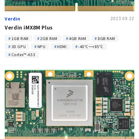
トピックス
Verdin
2023.09.22
Verdin iMX8M Plus
1GB RAM
2GB RAM
4GB RAM
8GB RAM
3D GPU
NPU
HDMI
-40℃～+85℃
Cortex™-A53