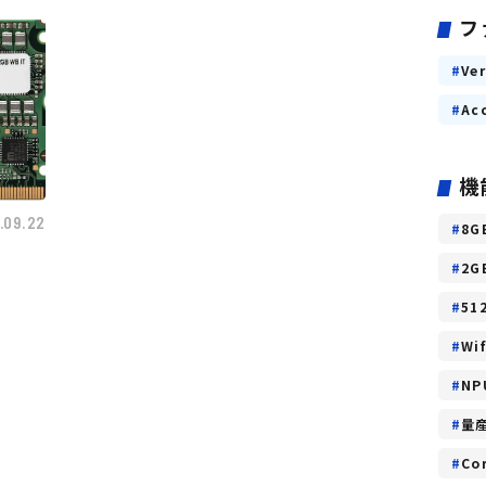
フ
Ve
Ac
機
.09.22
8G
2G
51
Wi
NP
量
Co