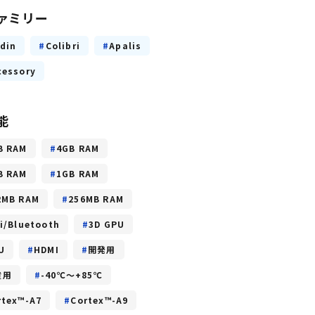
ァミリー
rdin
Colibri
Apalis
cessory
能
B RAM
4GB RAM
B RAM
1GB RAM
2MB RAM
256MB RAM
fi/Bluetooth
3D GPU
U
HDMI
開発用
産用
-40℃～+85℃
rtex™-A7
Cortex™-A9