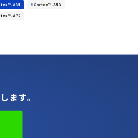
rtex™-A35
Cortex™-A53
rtex™-A72
します。