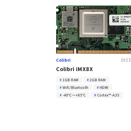
Colibri
2023
Colibri iMX8X
1GB RAM
2GB RAM
Wifi/Bluetooth
HDMI
-40℃～+85℃
Cortex™-A35