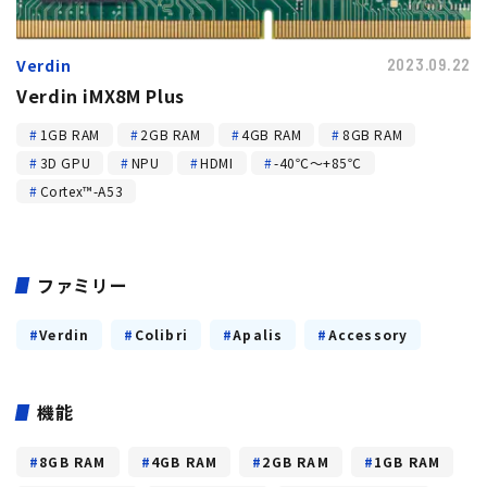
トピックス
Verdin
2023.09.22
Verdin iMX8M Plus
1GB RAM
2GB RAM
4GB RAM
8GB RAM
3D GPU
NPU
HDMI
-40℃～+85℃
Cortex™-A53
ファミリー
Verdin
Colibri
Apalis
Accessory
機能
8GB RAM
4GB RAM
2GB RAM
1GB RAM