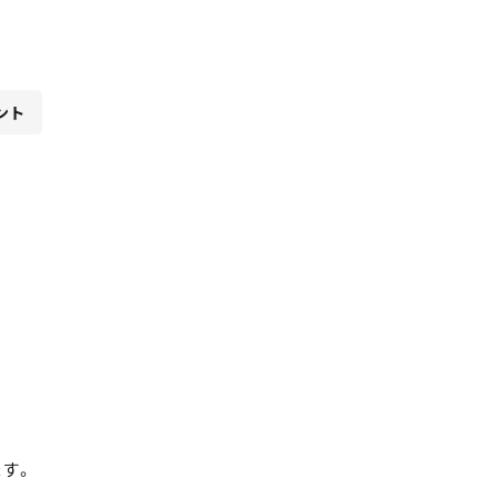
ント
す。